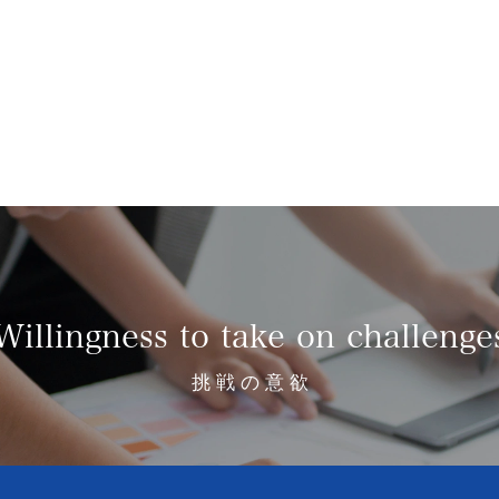
Willingness to take on challenge
挑 戦 の 意 欲