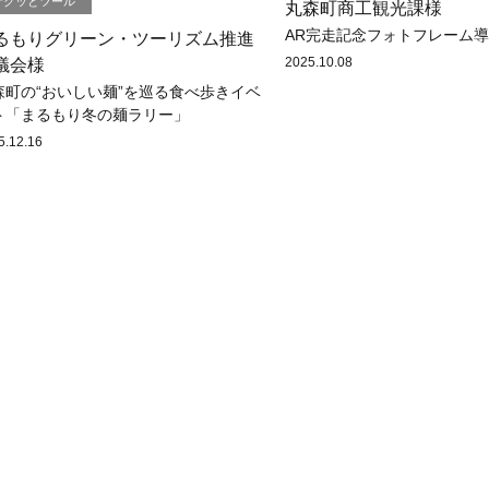
サクッとツール
丸森町商工観光課様
AR完走記念フォトフレーム
るもりグリーン・ツーリズム推進
2025.10.08
議会様
森町の“おいしい麺”を巡る食べ歩きイベ
ト「まるもり冬の麺ラリー」
5.12.16