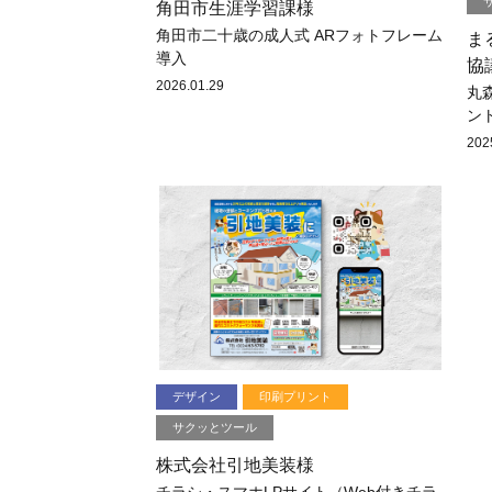
角田市生涯学習課様
角田市二十歳の成人式 ARフォトフレーム
ま
導入
協
2026.01.29
丸
ン
202
デザイン
印刷プリント
サクッとツール
株式会社引地美装様
チラシ・スマホLPサイト（Web付きチラ