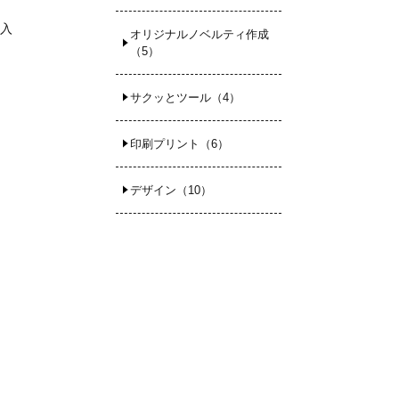
導入
オリジナルノベルティ作成
（5）
サクッとツール（4）
印刷プリント（6）
デザイン（10）