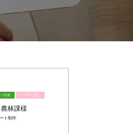
ティ作成
レーザー加工
 農林課様
ート制作