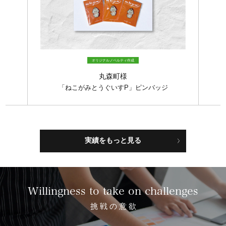
オリジナルノベルティ作成
丸森町様
「ねこがみとうぐいすP」ピンバッジ
実績をもっと見る
Willingness to take on challenges
挑 戦 の 意 欲